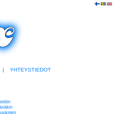
|
YHTEYSTIEDOT
ettiin
vänäkin
isuuksien