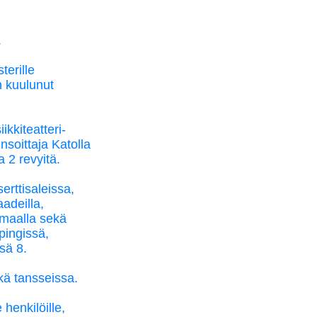
.
terille
n kuulunut
kkiteatteri-
soittaja Katolla
a 2 revyitä.
erttisaleissa,
aadeilla,
nmaalla sekä
pingissä,
sä 8.
kä tansseissa.
 henkilöille,