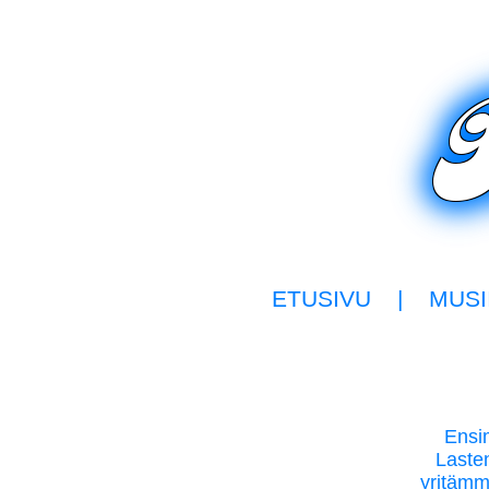
ETUSIVU
|
MUSI
Ensim
Lasten
yritämme