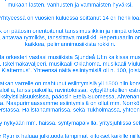
mukaan lasten, vanhusten ja vammaisten hyväksi.
Yhtyeessä on vuosien kuluessa soittanut 14 eri henkilöä
 on pääosin orientoitunut tanssimusiikkiin ja niinpä orkes
 antavaa rytmikäs, tanssittava musiikki. Repertuaariin o
kaikkea, pelimannimusiikista rokkiin.
la orkesteri vastasi musiikista Sjundeå Uf:n kaikissa musii
 Iskelmäkavaljeeri, musikaali Oklahoma, musikaali Viulun
Klattermus”. Yhteensä näitä esiintymisiä oli n. 100, joist
tkan varrelle on mahtunut esiintymisiä yli 1500 niin kons
loilla, tanssipaikoilla, ravintoloissa, kylpylähotellien estr
ksityistilaisuuksissa, pääosin Etelä-Suomessa, Ahvena
a. Naapurimaassamme esiintymisiä on ollut mm. Norrkö
rstassa, Hallstahammarissa, sekä Tukholmassa, yhteen
y nykyään mm. häissä, syntymäpäivillä, yritysjuhlissa se
Rytmix haluaa julkituoda lämpimät kiitokset kaikille niille