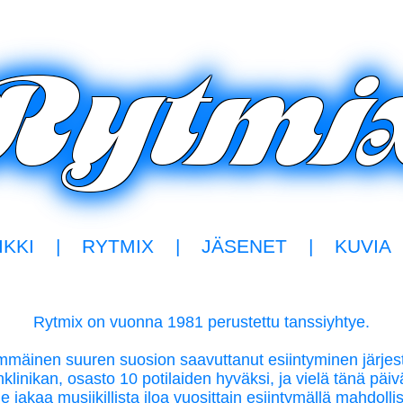
IKKI
|
RYTMIX
|
JÄSENET
|
KUVIA
Rytmix on vuonna 1981 perustettu tanssiyhtye.
mäinen suuren suosion saavuttanut esiintyminen järjest
klinikan, osasto 10 potilaiden hyväksi, ja vielä tänä päi
 jakaa musiikillista iloa vuosittain esiintymällä mahdoll