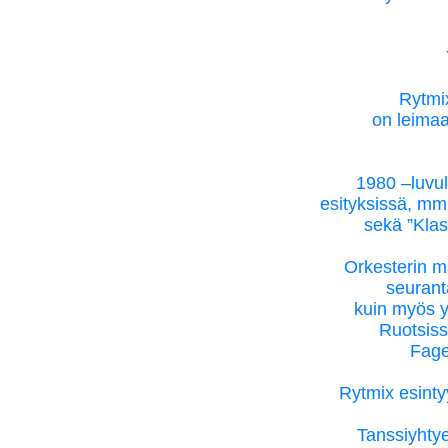
Rytmix
on leimaa
1980 –luvul
esityksissä, mm.
sekä ”Klas 
Orkesterin ma
seuranta
kuin myös y
Ruotsiss
Fage
Rytmix esinty
Tanssiyhtye 